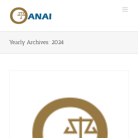
Skip
to
content
Yearly Archives:
2024