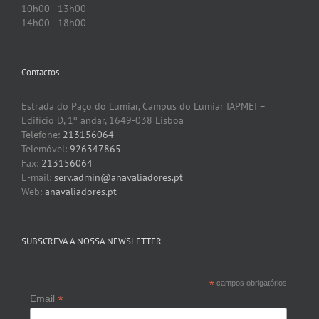
10h00 - 13h00
14h00 - 18h00
Contactos
Estrada do Paço do Lumiar, Campus do Lumiar IAPMEI –
Edifício D, 1º andar, 1649-038 Lisboa
Telefone:
213156064
Telemóvel:
926347865
Fax:
213156064
E-mail:
serv.admin@anavaliadores.pt
Web:
anavaliadores.pt
SUBSCREVA A NOSSA NEWSLETTER
*
campos obrigatórios
*
Email