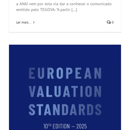
a ANAI vem por esta via dar a conhecer o comunicado
emitido pelo TEGOVA: "A partir [...]
Ler mais...
0