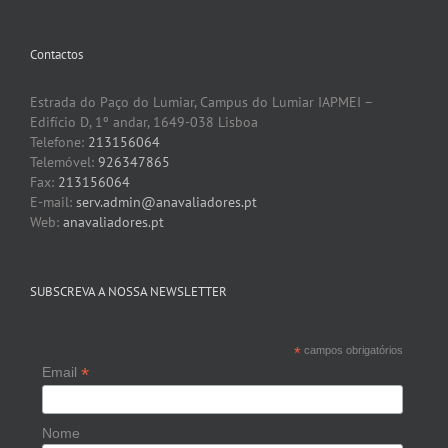
Contactos
Estrada do Paço do Lumiar, Campus do Lumiar IAPMEI –
Edifício D, 1º andar, 1649-038 Lisboa
Telefone:
213156064
Telemóvel:
926347865
Fax:
213156064
E-mail:
serv.admin@anavaliadores.pt
Web:
anavaliadores.pt
SUBSCREVA A NOSSA NEWSLETTER
*
campos obrigatórios
*
Email
Nome