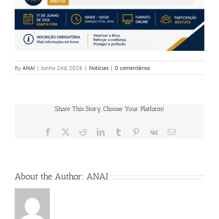
By
ANAI
|
Junho 2nd, 2026
|
Notícias
|
0 comentários
Share This Story, Choose Your Platform!
Facebook
X
Reddit
LinkedIn
Tumblr
Pinterest
Vk
Email
(necessário
mas
não
publicado)
About the Author:
ANAI