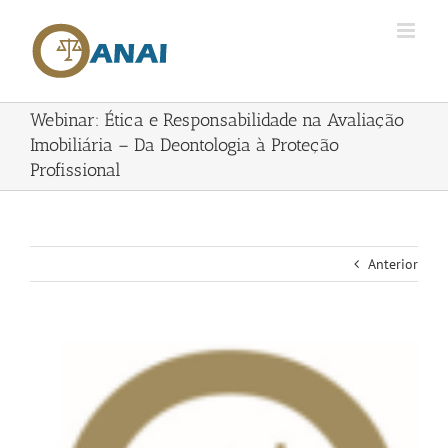
Skip
to
content
Webinar: Ética e Responsabilidade na Avaliação
Imobiliária – Da Deontologia à Proteção
Profissional
Anterior
View
Larger
Image