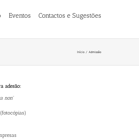
o
Eventos
Contactos e Sugestões
Início
Admissão
a adesão:
ua non
”
(fotocópias)
Empresas