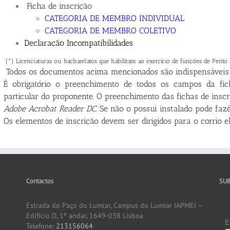
Ficha de inscrição
CATEGORIA DE MEMBRO INDIVIDUAL
CATEGORIA DE MEMBRO COLETIVO
Declaração Incompatibilidades
(*) Licenciaturas ou bacharelatos que habilitam ao exercício de funções de Perito
Todos os documentos acima mencionados são indispensáveis p
È obrigatório o preenchimento de todos os campos da fic
particular do proponente. O preenchimento das fichas de inscr
Adobe Acrobat Reader DC
. Se não o possui instalado pode fa
Os elementos de inscrição devem ser dirigidos para o corrio e
Contactos
SU
Estrada do Paço do Lumiar, Campus do Lumiar IAPMEI –
Edifício D, 1º andar, 1649-038 Lisboa
E
Telefone:
213156064