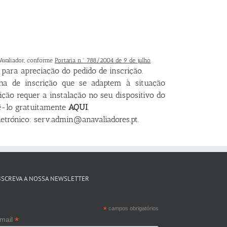
 Avaliador, conforme
Portaria n.º 788/2004 de 9 de julho
ara apreciação do pedido de inscrição.
ha de inscrição que se adaptem à situação
ição requer a instalação no seu dispositivo do
zê-lo gratuitamente
AQUI
.
letrónico:
serv.admin@anavaliadores.pt
.
BSCREVA A NOSSA NEWSLETTER
*
campos obrigatórios
*
mail