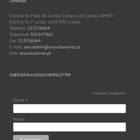
Contactos
Estrada do Paço do Lumiar, Campus do Lumiar IAPMEI –
Edifício D, 1º andar, 1649-038 Lisboa
Telefone:
213156064
Telemóvel:
926347865
Fax:
213156064
E-mail:
serv.admin@anavaliadores.pt
Web:
anavaliadores.pt
SUBSCREVA A NOSSA NEWSLETTER
*
campos obrigatórios
*
Email
Nome