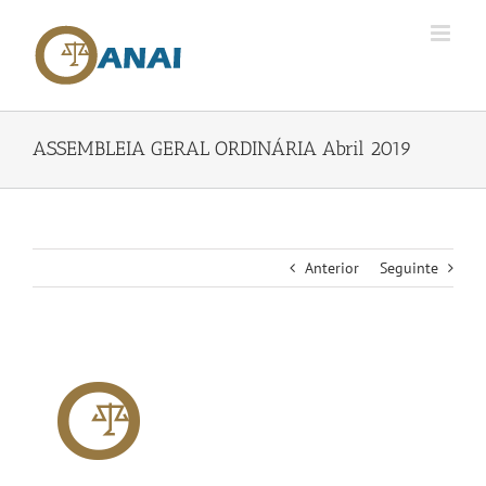
Skip
to
content
ASSEMBLEIA GERAL ORDINÁRIA Abril 2019
Anterior
Seguinte
View
Larger
Image