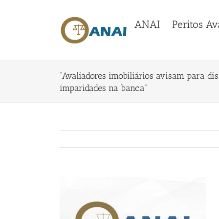
Skip
to
ANAI
Peritos Av
content
“Avaliadores imobiliários avisam para di
imparidades na banca”
View
Larger
Image