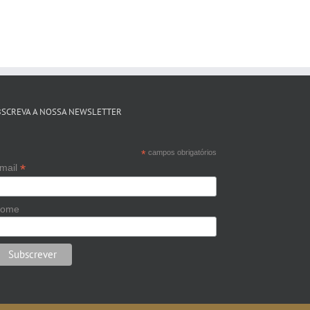
BSCREVA A NOSSA NEWSLETTER
*
campos obrigatórios
*
mail
ome