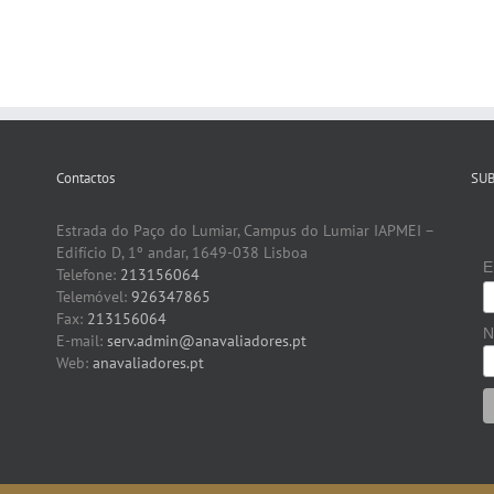
Contactos
SU
Estrada do Paço do Lumiar, Campus do Lumiar IAPMEI –
Edifício D, 1º andar, 1649-038 Lisboa
E
Telefone:
213156064
Telemóvel:
926347865
Fax:
213156064
N
E-mail:
serv.admin@anavaliadores.pt
Web:
anavaliadores.pt