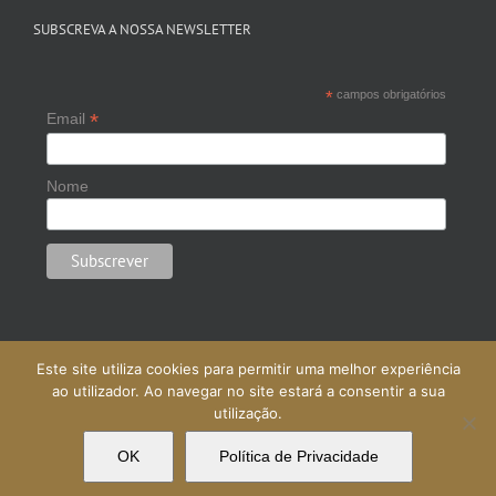
SUBSCREVA A NOSSA NEWSLETTER
*
campos obrigatórios
*
Email
Nome
Este site utiliza cookies para permitir uma melhor experiência
ao utilizador. Ao navegar no site estará a consentir a sua
utilização.
Copyright © 2021 ANAI | Direitos Reservados | Powered by
Webexpress
OK
Política de Privacidade
LinkedIn
X
Facebook