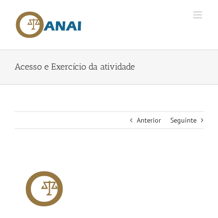
Skip
to
content
Acesso e Exercício da atividade
Anterior
Seguinte
View
Larger
Image