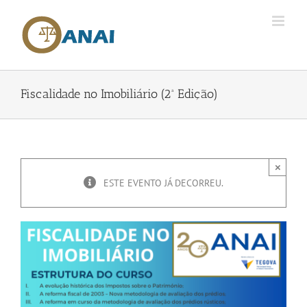
Skip
to
content
Fiscalidade no Imobiliário (2ª Edição)
×
ESTE EVENTO JÁ DECORREU.